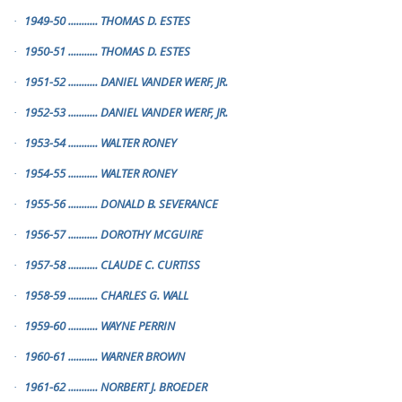
1949-50
...........
THOMAS D. ESTES
·
1950-51
...........
THOMAS D. ESTES
·
1951-52
...........
DANIEL VANDER WERF, JR.
·
1952-53
...........
DANIEL VANDER WERF, JR.
·
1953-54
...........
WALTER RONEY
·
1954-55
...........
WALTER RONEY
·
1955-56
...........
DONALD B. SEVERANCE
·
1956-57
...........
DOROTHY MCGUIRE
·
1957-58
...........
CLAUDE C. CURTISS
·
1958-59
...........
CHARLES G. WALL
·
1959-60
...........
WAYNE PERRIN
·
1960-61
...........
WARNER BROWN
·
1961-62
...........
NORBERT J. BROEDER
·