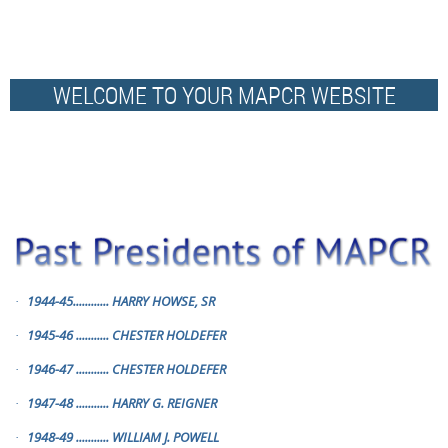
WELCOME TO YOUR MAPCR WEBSITE
1944-45
............
HARRY HOWSE, SR
·
1945-46
...........
CHESTER HOLDEFER
·
1946-47
...........
CHESTER HOLDEFER
·
1947-48
...........
HARRY G. REIGNER
·
1948-49
...........
WILLIAM J. POWELL
·