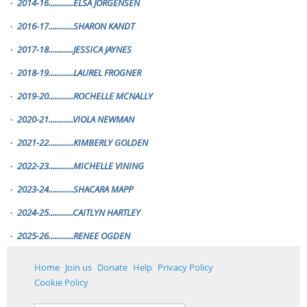
2014-16............ELSA JORGENSEN
·
2016-17............SHARON KANDT
·
2017-18............JESSICA JAYNES
·
2018-19............LAUREL FROGNER
·
2019-20............ROCHELLE MCNALLY
·
2020-21............VIOLA NEWMAN
·
2021-22............KIMBERLY GOLDEN
·
2022-23............MICHELLE VINING
·
2023-24............SHACARA MAPP
·
2024-25............CAITLYN HARTLEY
·
2025-26............RENEE OGDEN
·
Home
Join us
Donate
Help
Privacy Policy
Cookie Policy