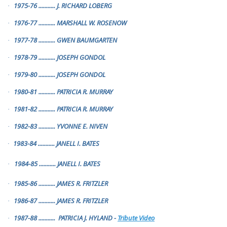
1975-76
...........
J. RICHARD LOBERG
·
1976-77
...........
MARSHALL W. ROSENOW
·
1977-78
...........
GWEN BAUMGARTEN
·
1978-79
...........
JOSEPH GONDOL
·
1979-80
...........
JOSEPH GONDOL
·
1980-81
...........
PATRICIA R. MURRAY
·
1981-82
...........
PATRICIA R. MURRAY
·
1982-83
...........
YVONNE E. NIVEN
·
1983-84
...........
JANELL I. BATES
·
1984-85
...........
JANELL I. BATES
·
1985-86
...........
JAMES R. FRITZLER
·
1986-87
...........
JAMES R. FRITZLER
·
1987-88
...........
PATRICIA J. HYLAND -
Tribute Video
·