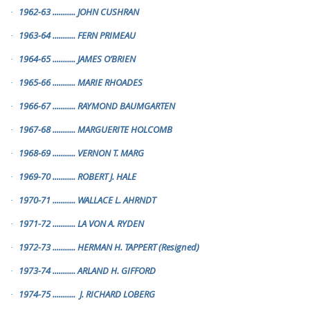
1962-63
...........
JOHN CUSHRAN
·
1963-64
...........
FERN PRIMEAU
·
1964-65
...........
JAMES O’BRIEN
·
1965-66
...........
MARIE RHOADES
·
1966-67
...........
RAYMOND BAUMGARTEN
·
1967-68
...........
MARGUERITE HOLCOMB
·
1968-69
...........
VERNON T. MARG
·
1969-70
...........
ROBERT J. HALE
·
1970-71
...........
WALLACE L. AHRNDT
·
1971-72
...........
LA VON A. RYDEN
·
1972-73
...........
HERMAN H. TAPPERT (Resigned)
·
1973-74
...........
ARLAND H. GIFFORD
·
1974-75
...........
J. RICHARD LOBERG
·