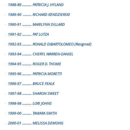
1988-89
...........
PATRICIA J. HYLAND
·
1989-90
..........
RICHARD KENDZIERSKI
·
1990-91
...........
MARILYNN DILLARD
·
1991-92
...........
PAT LUTZA
·
1992-93
...........
RONALD DiBARTOLOMEO (Resigned)
·
1993-94
...........
CHERYL WARREN-DANIEL
·
1994-95
...........
ROGER D. THOME
·
1995-96
...........
PATRICIA MORETTI
·
1996-97
...........
BRUCE FEALK
·
1997-98
...........
SHARON SWEET
·
1998-98
...........
LORI JOHNS
·
1999-00
...........
TAMARA SMITH
·
2000-01
...........
MELISSA DEMONG
·