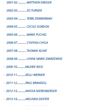
2001-02
...........
MATTHEW DREGER
·
2002-03
...........
ZO TURNER
·
2003-04
...........
TERRI ZIMMERMAN
·
2004-05
...........
CECILE GORDON
·
2005-06
...........
MARIE PUCHEL
·
2006-07
...........
CYNTHIA CHYLA
·
2007-08
...........
THOMAS KLINK
·
2008-09
...........
LYNNE MARIE ZAKRZEWSKI
·
2009-10............VALERIE RISSI
·
2010-11............KELLI WERNER
·
2011-12............PAUL BRANDELL
·
2012-13............ANISSA NIERENBERGER
·
2013-14............MELINDA DEXTER
·